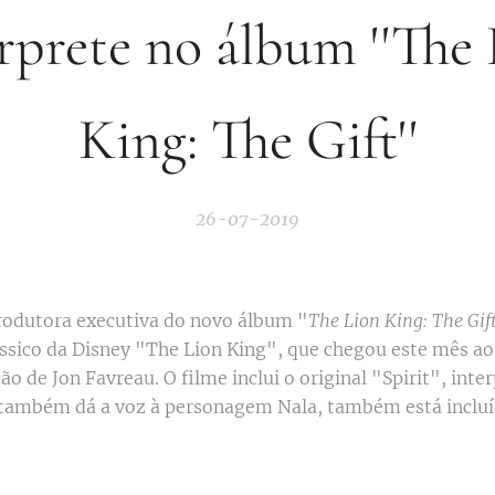
rprete no álbum ''The
King: The Gift''
26-07-2019
rodutora executiva do novo álbum "
The Lion King: The Gif
ássico da Disney "The Lion King", que chegou este mês a
ão de Jon Favreau. O filme inclui o original "Spirit", inte
também dá a voz à personagem Nala, também está incluí