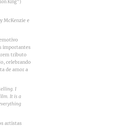
Lion King")
hy McKenzie e
 emotivo
is importantes
arem tributo
do, celebrando
ta de amor a
elling. I
lm. It is a
 everything
s artistas