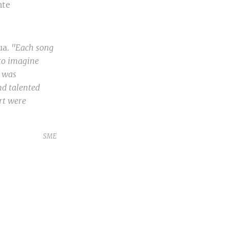
nte
ua.
"Each song
 to imagine
t was
nd talented
art were
SME