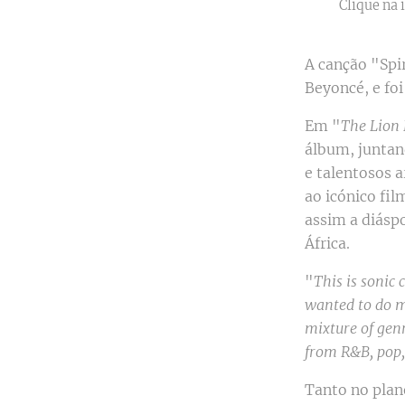
Clique na 
A canção "Spi
Beyoncé, e foi
Em "
The Lion 
álbum, juntan
e talentosos a
ao icónico fi
assim a diáspo
África.
"
This is sonic
wanted to do mo
mixture of genr
from R&B, pop,
Tanto no plan