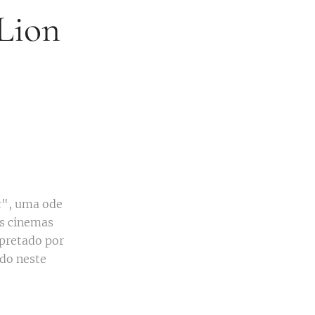
 Lion
t
", uma ode
os cinemas
rpretado por
do neste