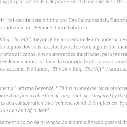
imagem para ver o vídeo: Beyoncé - Spirit (From Disney's "The 
rit" foi escrita para o filme por IIya Salmanzadeh, Timot
 produzida por Beyoncé, IIya e Labrinth.
King: The Gift
", Beyoncé foi a curadora de um poderoso e
do alguns dos seus artistas favoritos com alguns dos ma
rtistas africanos, em colaborações inusitadas, para prest
lme e levar a autenticidade da sonoridade africana ao mun
ra africana. No fundo, "
The Lion King: The Gift
" é uma car
 cinema
", afirma Beyoncé. "
This is a new experience of storyt
re than find a collection of songs that were inspired by the fi
es and collaboration that isn't one sound. It is influenced by
 hip hop and Afro Beat
".
eamento como na gravação do álbum a ligação pessoal do