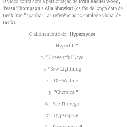
O vídeo conta com a participação de
Evan Rachel Wood
,
Tessa Thompson
e
Alia Shawkat
(os fãs de longa data de
Beck
irão "apanhar" as referências ao catálogo visual de
Beck
).
O alinhamento de "
Hyperspace
"
1. "Hyperlife"
2. "Uneventful Days"
3. "Saw Lightning"
4. "Die Waiting"
5. "Chemical"
6. "See Through"
7. "Hyperspace"