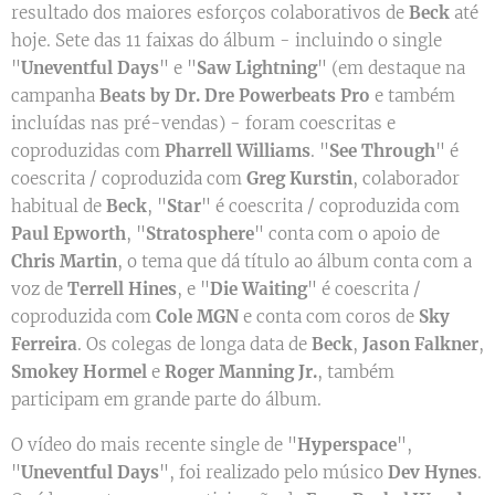
resultado dos maiores esforços colaborativos de
Beck
até
hoje. Sete das 11 faixas do álbum - incluindo o single
"
Uneventful Days
" e "
Saw Lightning
" (em destaque na
campanha
Beats by Dr. Dre Powerbeats Pro
e também
incluídas nas pré-vendas) - foram coescritas e
coproduzidas com
Pharrell Williams
. "
See Through
" é
coescrita / coproduzida com
Greg Kurstin
, colaborador
habitual de
Beck
, "
Star
" é coescrita / coproduzida com
Paul Epworth
, "
Stratosphere
" conta com o apoio de
Chris Martin
, o tema que dá título ao álbum conta com a
voz de
Terrell Hines
, e "
Die Waiting
" é coescrita /
coproduzida com
Cole MGN
e conta com coros de
Sky
Ferreira
. Os colegas de longa data de
Beck
,
Jason Falkner
,
Smokey Hormel
e
Roger Manning Jr.
, também
participam em grande parte do álbum.
O vídeo do mais recente single de "
Hyperspace
",
"
Uneventful Days
", foi realizado pelo músico
Dev Hynes
.