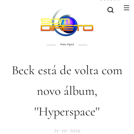
Diário Digital
Beck está de volta com
novo álbum,
''Hyperspace''
21-10-2019