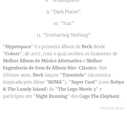
8. "Stratosphere"
9. "Dark Places"
10. "Star"
11. "Everlasting Nothing"
"
Hyperspace
" é o primeiro álbum de
Beck
desde
"
Colors
", de 2017, com o qual recebeu os Grammys de
Melhor Álbum de Música Alternativa
e
Melhor
Engenharia de Som de Álbum Não-Clássico
. Nos
últimos anos,
Beck
lançou "
Tarantula
" (da música
inspirada pelo filme "
ROMA
"), "
Super Cool
" (com
Robyn
& The Lonely Island
) do "
The Lego Movie 2
" e
participou em "
Night Running
" dos
Cage The Elephant
.
Universal Music