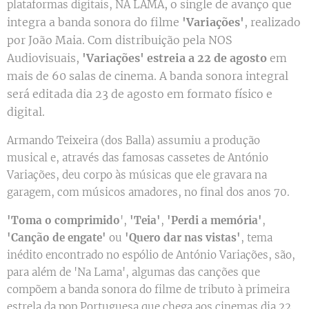
, o single de avanço que
plataformas digitais, NA LAMA
integra a banda sonora do filme
'Variações'
, realizado
por João Maia. Com distribuição pela NOS
Audiovisuais,
'Variações' estreia a 22 de agosto
em
mais de 60 salas de cinema. A banda sonora integral
será editada dia 23 de agosto em formato físico e
digital.
Armando Teixeira (dos Balla) assumiu a produção
musical e, através das famosas cassetes de António
Variações, deu corpo às músicas que ele gravara na
garagem, com músicos amadores, no final dos anos 70.
'Toma o comprimido
',
'Teia'
,
'Perdi a memória'
,
'Canção de engate'
ou
'Quero dar nas vistas'
, tema
inédito encontrado no espólio de António Variações, são,
para além de 'Na Lama', algumas das canções que
compõem a banda sonora do filme de tributo à primeira
estrela da pop Portuguesa que chega aos cinemas dia 22