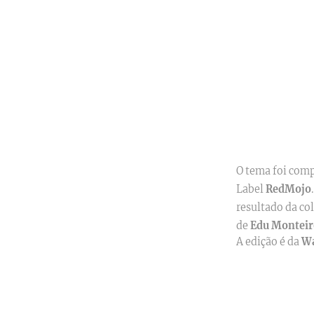
O tema foi comp
Label
RedMojo
resultado da co
de
Edu Monteir
A edição é da
Wa