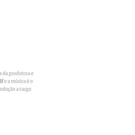
s da produtora e
lf
e a música é o
rodução a cargo