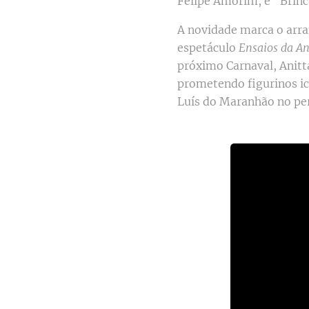
Felipe Amorim, e "Brinc
A novidade marca o arra
espetáculo
Ensaios da An
próximo Carnaval, Anitt
prometendo figurinos ic
Luís do Maranhão no pe