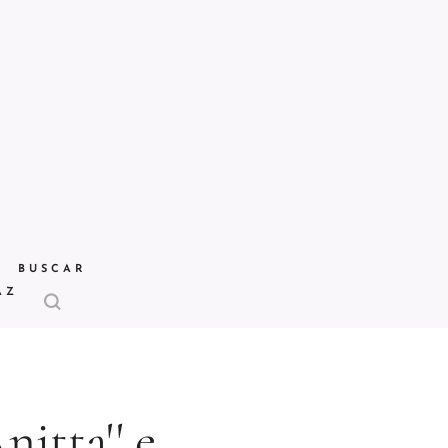
BUSCAR
AZ
itta'' e