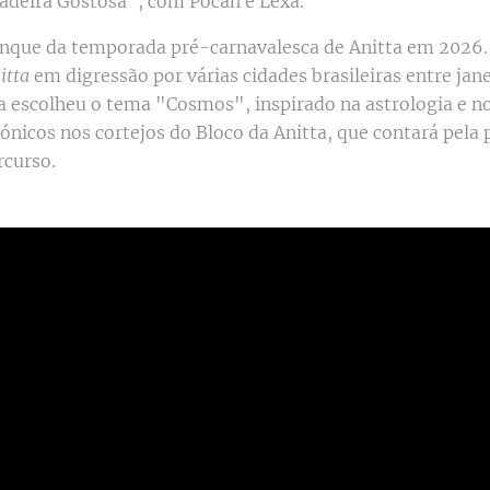
adeira Gostosa", com Pocah e Lexa.
nque da temporada pré-carnavalesca de Anitta em 2026. A 
itta
em digressão por várias cidades brasileiras entre jane
a escolheu o tema "Cosmos", inspirado na astrologia e no
ónicos nos cortejos do Bloco da Anitta, que contará pela
rcurso.