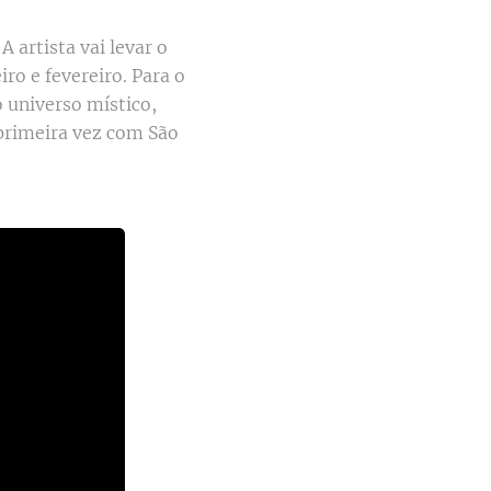
artista vai levar o
iro e fevereiro. Para o
 universo místico,
 primeira vez com São