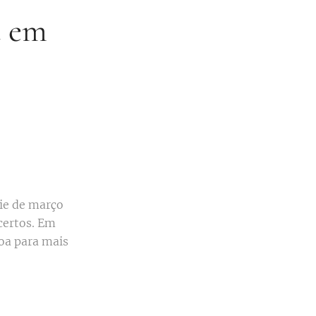
a em
rie de março
certos. Em
oa para mais