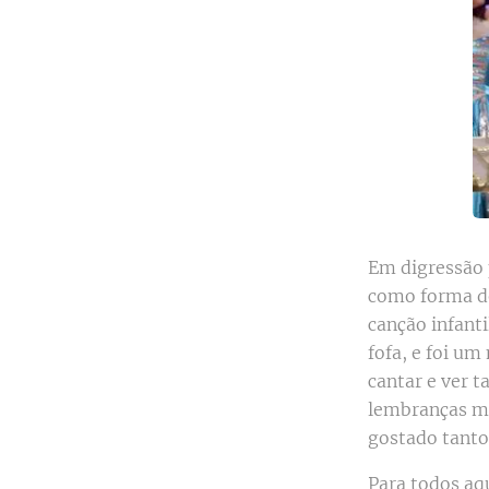
Em digressão 
como forma de
canção infanti
fofa, e foi u
cantar e ver t
lembranças ma
gostado tanto
Para todos aq