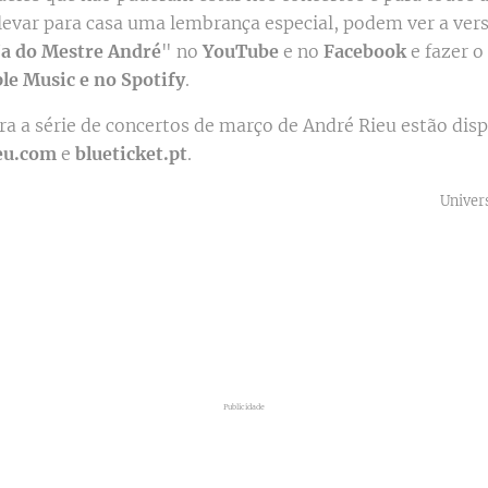
levar para casa uma lembrança especial, podem ver a ver
ja do Mestre André
" no
YouTube
e no
Facebook
e fazer o
le Music e no Spotify
.
ara a série de concertos de março de André Rieu estão dis
eu.com
e
blueticket.pt
.
Univer
Publicidade