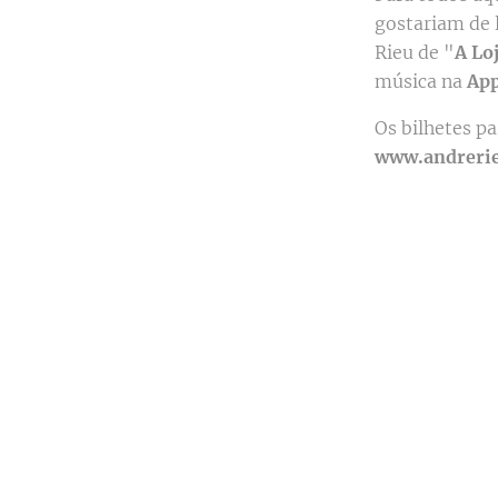
gostariam de 
Rieu de "
A Lo
música na
App
Os bilhetes p
www.andreri