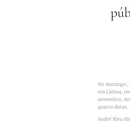
púb
No domingo, 
em Lisboa, re
novembro, And
quatro datas.
André Rieu di