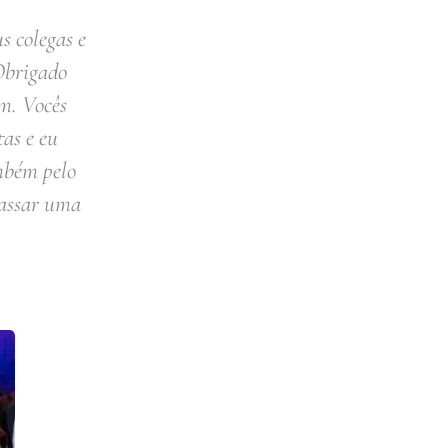
s colegas e
Obrigado
m. Vocês
tas e eu
mbém pelo
passar uma