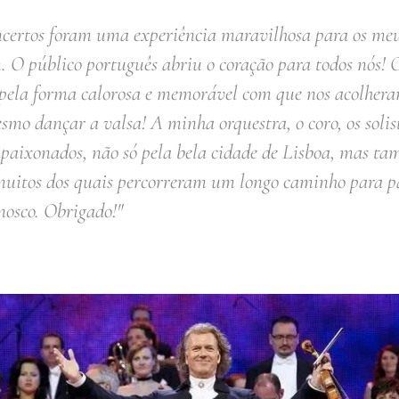
ncertos foram uma experiência maravilhosa para os meu
 O público português abriu o coração para todos nós! 
pela forma calorosa e memorável com que nos acolhera
mo dançar a valsa! A minha orquestra, o coro, os solis
paixonados, não só pela bela cidade de Lisboa, mas ta
 muitos dos quais percorreram um longo caminho para 
nosco. Obrigado!"