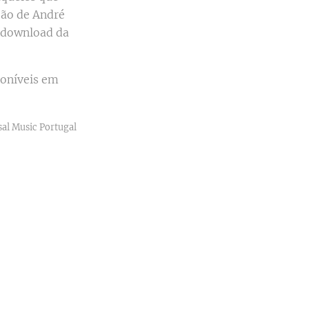
são de André
 download da
poníveis em
sal Music Portugal