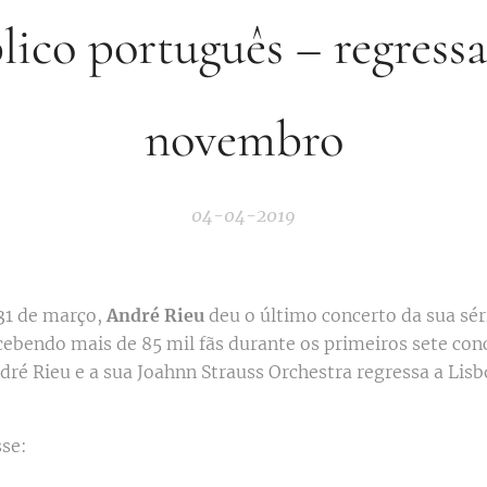
lico português – regress
novembro
04-04-2019
31 de março,
André Rieu
deu o último concerto da sua sé
cebendo mais de 85 mil fãs durante os primeiros sete con
ré Rieu e a sua Joahnn Strauss Orchestra regressa a Lisb
sse: