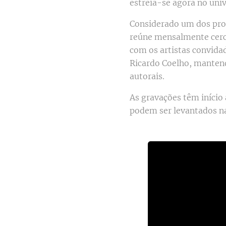
estreia-se agora no uni
Considerado um dos prog
reúne mensalmente cerca
com os artistas convida
Ricardo Coelho, manten
autorais.
As gravações têm início
podem ser levantados na