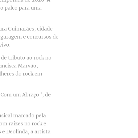
ao palco para uma
ara Guimarães, cidade
e garagem e concursos de
vivo.
 de tributo ao rock no
ancisca Marvão,
lheres do rock em
a "Com um Abraço", de
sical marcado pela
om raízes no rock e
e Deolinda, a artista