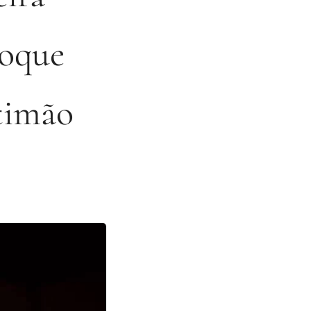
hoque
timão