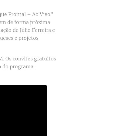
que Frontal – Ao Vivo"
rem de forma próxima
ção de Júlio Ferreira e
ueses e projetos
M. Os convites gratuitos
o do programa.