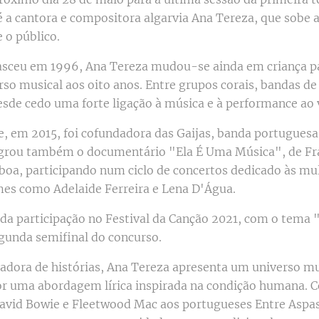
é a cantora e compositora algarvia Ana Tereza, que sobe 
 o público.
nasceu em 1996, Ana Tereza mudou-se ainda em criança p
urso musical aos oito anos. Entre grupos corais, bandas d
esde cedo uma forte ligação à música e à performance ao 
e, em 2015, foi cofundadora das Gaijas, banda portuguesa
egrou também o documentário "Ela É Uma Música", de Fr
boa, participando num ciclo de concertos dedicado às mu
mes como Adelaide Ferreira e Lena D'Água.
inda participação no Festival da Canção 2021, com o tem
egunda semifinal do concurso.
dora de histórias, Ana Tereza apresenta um universo mu
or uma abordagem lírica inspirada na condição humana. C
David Bowie e Fleetwood Mac aos portugueses Entre Aspas 