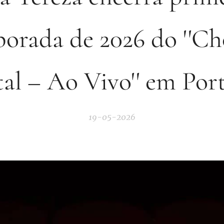
orada de 2026 do ''C
tal – Ao Vivo'' em Por
19-05-2026