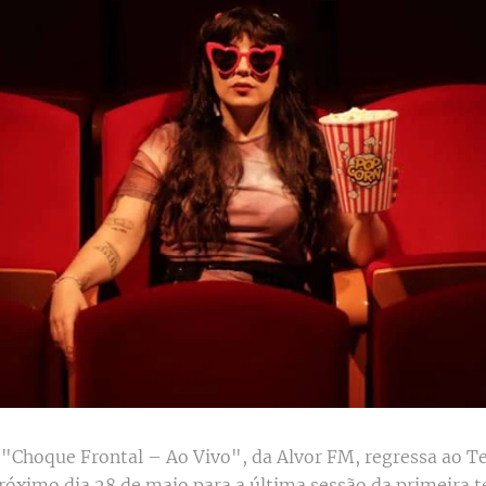
"Choque Frontal – Ao Vivo", da Alvor FM, regressa ao T
óximo dia 28 de maio para a última sessão da primeira 