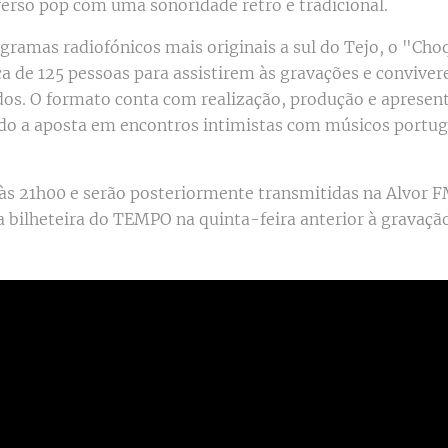
verso pop com uma sonoridade retro e tradicional.
ramas radiofónicos mais originais a sul do Tejo, o "Cho
 de 125 pessoas para assistirem às gravações e convive
dos. O formato conta com realização, produção e apresenta
do a aposta em encontros intimistas com músicos portug
 às 21h00 e serão posteriormente transmitidas na Alvor F
 bilheteira do TEMPO na quinta-feira anterior à gravaçã