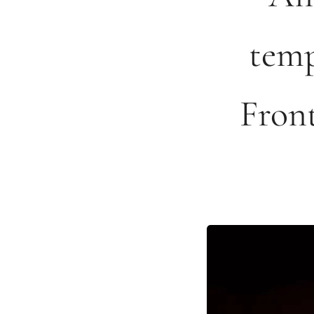
temp
Fron