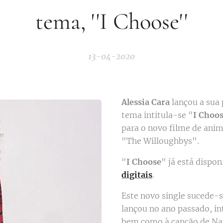
tema, ''I Choose''
13-04-2020
Alessia Cara
lançou a sua 
tema intitula-se "
I Choo
para o novo filme de anim
"The Willoughbys".
"
I Choose
" já está dispo
digitais
.
Este novo single sucede-
lançou no ano passado, in
bem como à canção de Nat