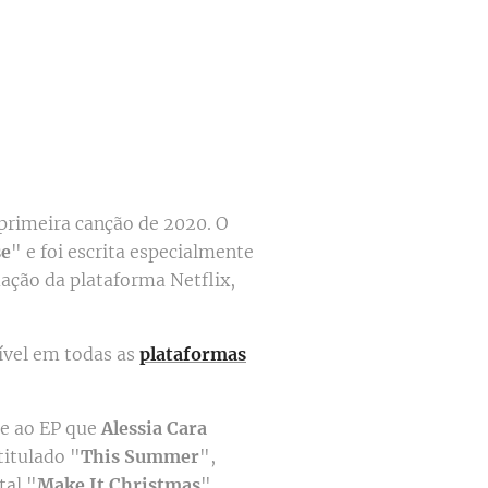
primeira canção de 2020. O
se
" e foi escrita especialmente
ação da plataforma Netflix,
nível em todas as
plataformas
se ao EP que
Alessia Cara
titulado "
This Summer
",
al "
Make It Christmas
".