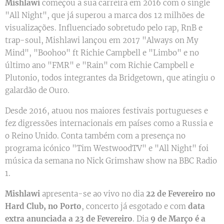
Mishlawi
começou a sua carreira em 2016 com o single
"All Night", que já superou a marca dos 12 milhões de
visualizações. Influenciado sobretudo pelo rap, RnB e
trap-soul, Mishlawi lançou em 2017 "Always on My
Mind", "Boohoo" ft Richie Campbell e "Limbo" e no
último ano "FMR" e "Rain" com Richie Campbell e
Plutonio, todos integrantes da Bridgetown, que atingiu o
galardão de Ouro.
Desde 2016, atuou nos maiores festivais portugueses e
fez digressões internacionais em países como a Russia e
o Reino Unido. Conta também com a presença no
programa icónico "Tim WestwoodTV" e "All Night" foi
música da semana no Nick Grimshaw show na BBC Radio
1.
Mishlawi
apresenta-se ao vivo no dia
22 de Fevereiro no
Hard Club, no Porto
, concerto já esgotado e com
data
extra anunciada a 23 de Fevereiro
. Dia
9 de Março é a