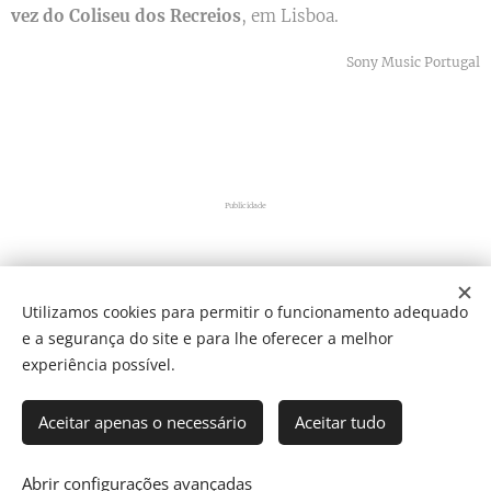
vez do Coliseu dos Recreios
, em Lisboa.
Sony Music Portugal
Publicidade
Utilizamos cookies para permitir o funcionamento adequado
e a segurança do site e para lhe oferecer a melhor
Share
experiência possível.
Aceitar apenas o necessário
Aceitar tudo
Som Direto Todos os direitos reservados 2019
Abrir configurações avançadas
Cookies
Director: J. Ricardo C. Coelho