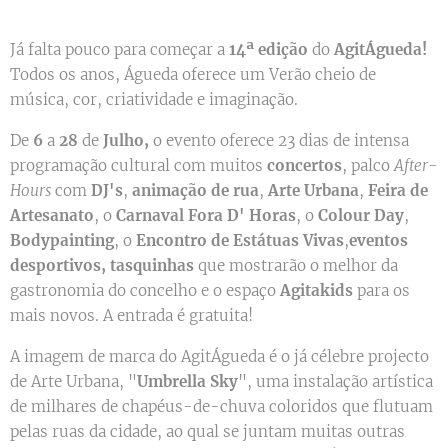
Já falta pouco para começar a
14ª edição
do
AgitÁgueda!
Todos os anos, Águeda oferece um Verão cheio de
música, cor, criatividade e imaginação.
De
6
a
28
de
Julho,
o evento oferece 23 dias de intensa
programação cultural com muitos
concertos
, palco
After-
Hours
com
DJ's
,
animação de rua
,
Arte Urbana
,
Feira de
Artesanato
, o
Carnaval Fora D' Horas
, o
Colour Day
,
Bodypainting
, o
Encontro de Estátuas Vivas
,
eventos
desportivos, tasquinhas
que mostrarão o melhor da
gastronomia do concelho e o espaço
Agitakids
para os
mais novos. A entrada é gratuita!
A imagem de marca do AgitÁgueda é o já célebre projecto
de Arte Urbana, "
Umbrella Sky
", uma instalação artística
de milhares de chapéus-de-chuva coloridos que flutuam
pelas ruas da cidade, ao qual se juntam muitas outras