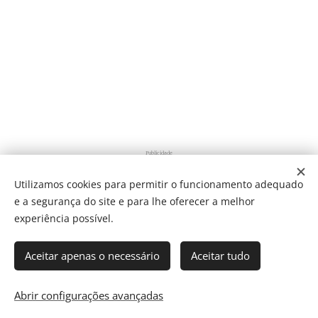
Publicidade
Utilizamos cookies para permitir o funcionamento adequado
e a segurança do site e para lhe oferecer a melhor
Share
experiência possível.
Aceitar apenas o necessário
Aceitar tudo
Som Direto Todos os direitos reservados 2019
Abrir configurações avançadas
Cookies
Director: J. Ricardo C. Coelho