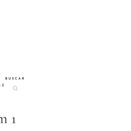
BUSCAR
AZ
m 1