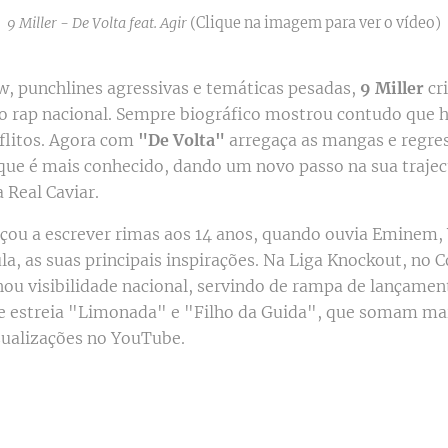
9 Miller - De Volta feat. Agir
(Clique na imagem para ver o vídeo)
w, punchlines agressivas e temáticas pesadas,
9 Miller
cr
o rap nacional. Sempre biográfico mostrou contudo que 
nflitos. Agora com
"De Volta"
arregaça as mangas e regre
 que é mais conhecido, dando um novo passo na sua trajec
 Real Caviar.
ou a escrever rimas aos 14 anos, quando ouvia Eminem, 
la, as suas principais inspirações. Na Liga Knockout, no C
hou visibilidade nacional, servindo de rampa de lançamen
de estreia "Limonada" e "Filho da Guida", que somam mai
sualizações no YouTube.