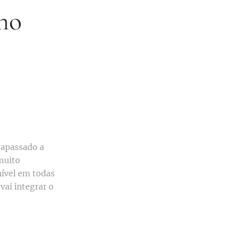
 no
rapassado a
muito
nível em todas
vai integrar o