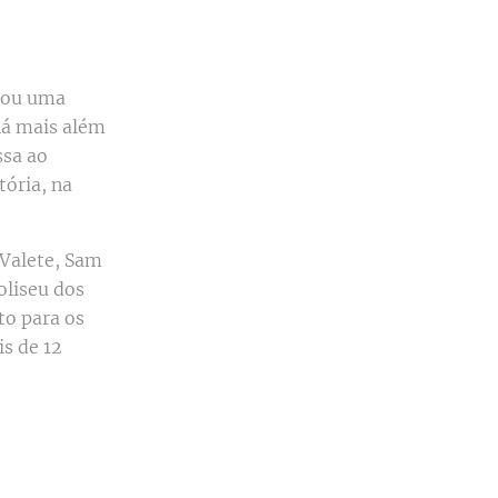
iou uma
há mais além
ssa ao
tória, na
Valete, Sam
oliseu dos
to para os
s de 12