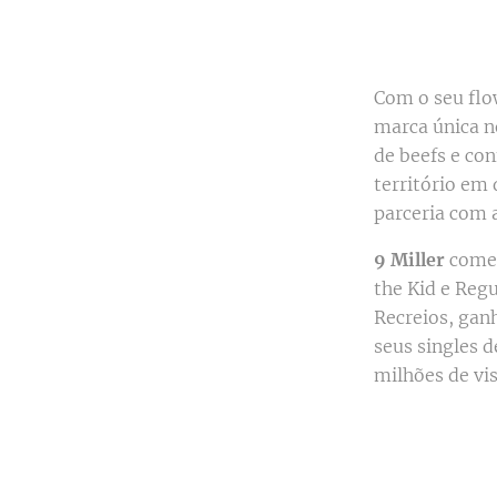
Com o seu flo
marca única n
de beefs e co
território em
parceria com a
9 Miller
começ
the Kid e Regu
Recreios, gan
seus singles 
milhões de vi