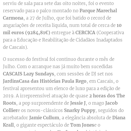
serviu de sala para sete das oito noites, foi o evento
reservado para o palco montado no
Parque Marechal
Carmona
, a 27 de Julho, que foi batido o record de
angariações de receita liquida, num total de cerca de
10
mil euros (9284,81€)
entregue à
CERCICA
(Cooperativa
para a Educação e Reabilitação de Cidadãos Inadaptados
de Cascais).
O sucesso do festival foi continuo durante o mês de
Julho. Com o arranque nas já muito bem sucedidas
CASCAIS Lazy Sundays
, com sessões de DJ set nos
Jardins
Casa das Histórias Paula Rego
, em Cascais, o
festival apresentou um elenco de luxo para a edição de
2019. A irrepreensível atuação de quase
2 horas dos The
Roots
, a pop surpreendente de
Jessie J
, o mago
Jacob
Collier
e os novos-clássicos
Snarky Puppy
, seguidos do
arrebatador
Jamie Cullum
, a elegância absoluta de
Diana
Krall
, o gigante espectáculo de
Tom Jones
e o