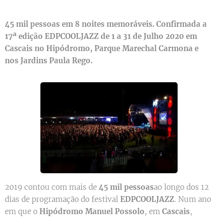
45 mil pessoas em 8 noites memoráveis.
Confirmada a
17ª edição EDPCOOLJAZZ de 1 a 31 de Julho 2020 em
Cascais no Hipódromo, Parque Marechal Carmona e
nos Jardins Paula Rego.
2019 contou com mais de
45 mil pessoas
ao longo dos 12
dias de programação do festival
EDPCOOLJAZZ
. Num ano
em que o
Hipódromo Manuel Possolo
, em
Cascais
,